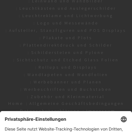
Leinwand und Wandbilder
Leuchtkästen und Auslegerschilder
Leuchtreklame und Lichtwerbung
Logo und Messewände
Aufsteller, Stanzfiguren und POS Displays
Plakate und Plots
Plattendirektdruck und Schilder
Schilderstelen und Pylone
Sichtschutz und Etched Glass Folien
Rollups und Displays
Wandtapeten und Wandfolien
Werbebanner und Planen
Werbeschriften und Buchstaben
Zubehör und Kleinmaterial
Home
Allgemeine Geschäftsbedingungen
Datenschutzerklärung
Impressum
Copyright © 2024 brandeo group | Alle Rechte
vorbehalten. Es gelten unsere Allgemeinen