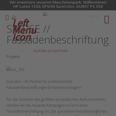
Wir erweitern unseren Maschinenpark. Willkommen
HP Latex 1500, EPSON SureColor, DURST P5 350
MENU
SIXT SE //
Fassadenbeschriftung
Geschrieben von
brandeo project team
am
November 28, 2016
in
Projekte
brandeo – Ihr Partner für professionelle
Fassadenbeschriftungen & Höhenmontagen!
Für die Zentrale des größten europäischen Autovermieters,
setzten wir die neueste Kampagne in Form einer
Fassadenbeschriftung um. Die speziellen Hochleistungfolien