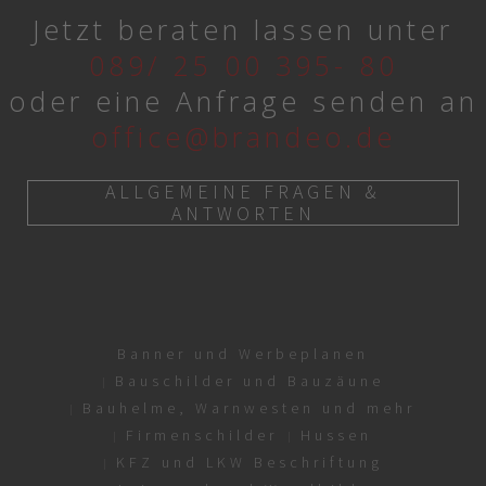
Jetzt beraten lassen unter
089/ 25 00 395- 80
oder eine Anfrage senden an
office@brandeo.de
ALLGEMEINE FRAGEN &
ANTWORTEN
Banner und Werbeplanen
Bauschilder und Bauzäune
Bauhelme, Warnwesten und mehr
Firmenschilder
Hussen
KFZ und LKW Beschriftung