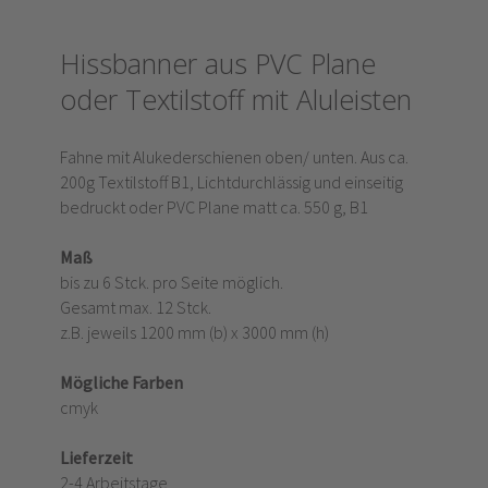
Hissbanner aus PVC Plane
oder Textilstoff mit Aluleisten
Fahne mit Alukederschienen oben/ unten. Aus ca.
200g Textilstoff B1, Lichtdurchlässig und einseitig
bedruckt oder PVC Plane matt ca. 550 g, B1
Maß
bis zu 6 Stck. pro Seite möglich.
Gesamt max. 12 Stck.
z.B. jeweils 1200 mm (b) x 3000 mm (h)
Mögliche Farben
cmyk
Lieferzeit
2-4 Arbeitstage