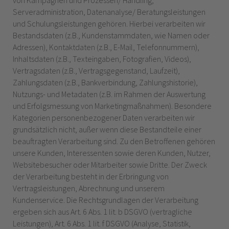
von Kampagnen und Prozessen/ Handling,
Serveradministration, Datenanalyse/ Beratungsleistungen
und Schulungsleistungen gehören.
Hierbei verarbeiten wir
Bestandsdaten (z.B., Kundenstammdaten, wie Namen oder
Adressen), Kontaktdaten (z.B., E-Mail, Telefonnummern),
Inhaltsdaten (z.B., Texteingaben, Fotografien, Videos),
Vertragsdaten (z.B., Vertragsgegenstand, Laufzeit),
Zahlungsdaten (z.B., Bankverbindung, Zahlungshistorie),
Nutzungs- und Metadaten (z.B. im Rahmen der Auswertung
und Erfolgsmessung von Marketingmaßnahmen). Besondere
Kategorien personenbezogener Daten verarbeiten wir
grundsätzlich nicht, außer wenn diese Bestandteile einer
beauftragten Verarbeitung sind. Zu den Betroffenen gehören
unsere Kunden, Interessenten sowie deren Kunden, Nutzer,
Websitebesucher oder Mitarbeiter sowie Dritte. Der Zweck
der Verarbeitung besteht in der Erbringung von
Vertragsleistungen, Abrechnung und unserem
Kundenservice. Die Rechtsgrundlagen der Verarbeitung
ergeben sich aus Art. 6 Abs. 1 lit. b DSGVO (vertragliche
Leistungen), Art. 6 Abs. 1 lit. f DSGVO (Analyse, Statistik,