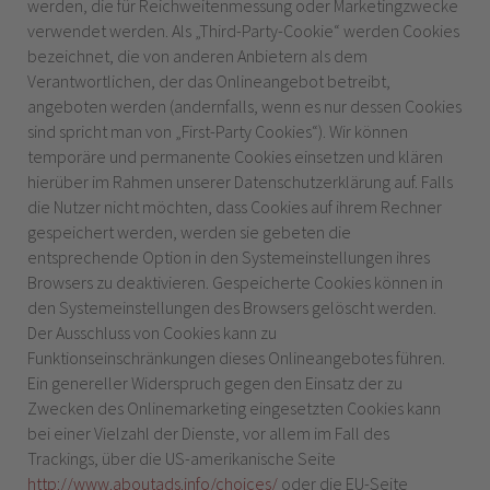
werden, die für Reichweitenmessung oder Marketingzwecke
verwendet werden. Als „Third-Party-Cookie“ werden Cookies
bezeichnet, die von anderen Anbietern als dem
Verantwortlichen, der das Onlineangebot betreibt,
angeboten werden (andernfalls, wenn es nur dessen Cookies
sind spricht man von „First-Party Cookies“). Wir können
temporäre und permanente Cookies einsetzen und klären
hierüber im Rahmen unserer Datenschutzerklärung auf. Falls
die Nutzer nicht möchten, dass Cookies auf ihrem Rechner
gespeichert werden, werden sie gebeten die
entsprechende Option in den Systemeinstellungen ihres
Browsers zu deaktivieren. Gespeicherte Cookies können in
den Systemeinstellungen des Browsers gelöscht werden.
Der Ausschluss von Cookies kann zu
Funktionseinschränkungen dieses Onlineangebotes führen.
Ein genereller Widerspruch gegen den Einsatz der zu
Zwecken des Onlinemarketing eingesetzten Cookies kann
bei einer Vielzahl der Dienste, vor allem im Fall des
Trackings, über die US-amerikanische Seite
http://www.aboutads.info/choices/
oder die EU-Seite