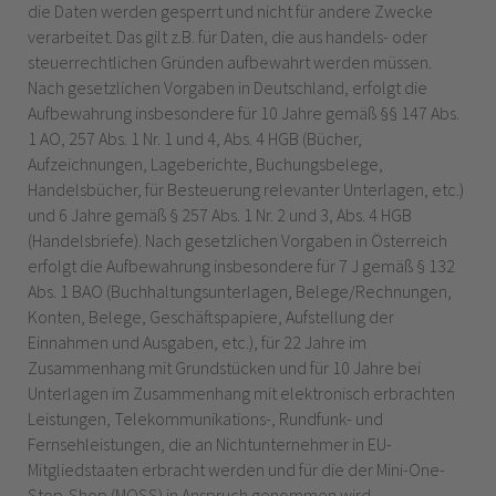
die Daten werden gesperrt und nicht für andere Zwecke
verarbeitet. Das gilt z.B. für Daten, die aus handels- oder
steuerrechtlichen Gründen aufbewahrt werden müssen.
Nach gesetzlichen Vorgaben in Deutschland, erfolgt die
Aufbewahrung insbesondere für 10 Jahre gemäß §§ 147 Abs.
1 AO, 257 Abs. 1 Nr. 1 und 4, Abs. 4 HGB (Bücher,
Aufzeichnungen, Lageberichte, Buchungsbelege,
Handelsbücher, für Besteuerung relevanter Unterlagen, etc.)
und 6 Jahre gemäß § 257 Abs. 1 Nr. 2 und 3, Abs. 4 HGB
(Handelsbriefe). Nach gesetzlichen Vorgaben in Österreich
erfolgt die Aufbewahrung insbesondere für 7 J gemäß § 132
Abs. 1 BAO (Buchhaltungsunterlagen, Belege/Rechnungen,
Konten, Belege, Geschäftspapiere, Aufstellung der
Einnahmen und Ausgaben, etc.), für 22 Jahre im
Zusammenhang mit Grundstücken und für 10 Jahre bei
Unterlagen im Zusammenhang mit elektronisch erbrachten
Leistungen, Telekommunikations-, Rundfunk- und
Fernsehleistungen, die an Nichtunternehmer in EU-
Mitgliedstaaten erbracht werden und für die der Mini-One-
Stop-Shop (MOSS) in Anspruch genommen wird.