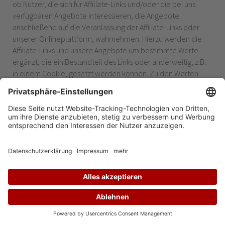
ob Nutzer, die sich für Affiliate-Links und/oder die bei uns
verfügbaren Angebote interessieren, die Angebote
anschließend auf die Veranlassung der Affiliate-Links oder
unserer Onlineplattform, wahrnehmen. Hierzu werden die
Affiliate-Links und unsere Angebote um bestimmte Werte
ergänzt, die ein Bestandteil des Links oder anderweitig, z.B.
in einem Cookie, gesetzt werden können. Zu den Werten
gehören insbesondere die Ausgangswebseite (Referrer),
Zeitpunkt, eine Online-Kennung der Betreiber der Webseite,
auf der sich der Affiliate-Link befand, eine Online-Kennung
des jeweiligen Angebotes, eine Online-Kennung des Nutzers,
als auch Tracking-spezifische Werte wie z.B. Werbemittel-ID,
Partner-ID und Kategorisierungen. Bei der von uns
verwendeten Online-Kennungen der Nutzer, handelt es sich
um pseudonyme Werte. D.h. die Online-Kennungen
enthalten selbst keine personenbezogenen Daten wie
Namen oder E-Mailadressen. Sie helfen uns nur zu
bestimmen ob derselbe Nutzer, der auf einen Affiliate-Link
geklickt oder sich über unser Onlineangebot für ein Angebot
interessiert hat, das Angebot wahrgenommen, d.h. z.B. einen