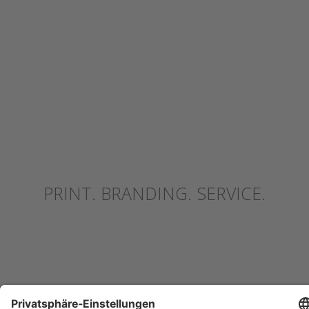
PRINT. BRANDING. SERVICE.
Abdeckungen &
Folienschriften
Hussen
MEHR
MEHR