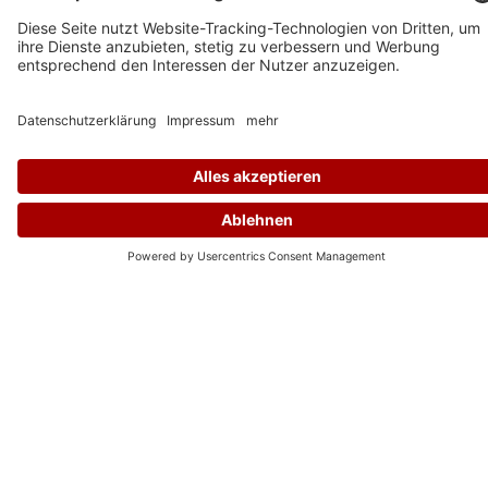
Auf 2000 qm in Kirchheim bei
München.
Werbebanner, Folientechnik, Beschriftungen,
Plattendirektdruck, Leuchtreklamen & mehr vom
Spezialisten – Alles für die Sichtbarkeit Ihrer einzigartigen
Marke. Wir sind ein modernes und innovatives Dienstleistungs-
und Produktionsunternehmen mit Sitz im Münchner