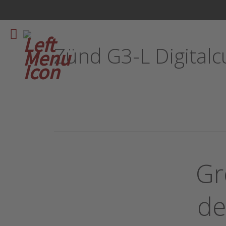
Zünd G3-L Digitalc
Gr
de