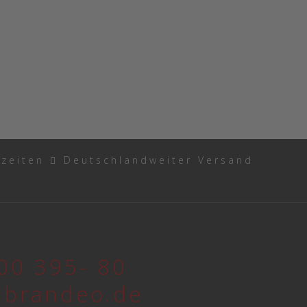
rzeiten
Deutschlandweiter Versand
00 395- 80
@brandeo.de