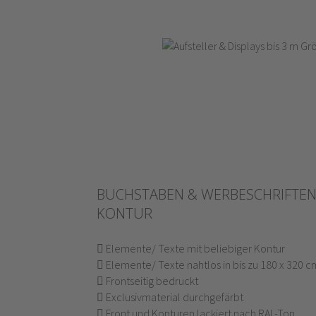
BUCHSTABEN & WERBESCHRIFTEN 
KONTUR
Elemente/ Texte mit beliebiger Kontur
Elemente/ Texte nahtlos in bis zu 180 x 320 c
Frontseitig bedruckt
Exclusivmaterial durchgefärbt
Front und Konturen lackiert nach RAL-Ton