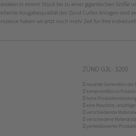
rialien in einem Stück bis zu einer gigantischen Größe 
ellente Ausgabequalität der Zünd Cutter Anlagen sind ein
ozesse haben wir jetzt noch mehr Zeit für Ihre individu
ZÜND G3L- 3200
neueste Generation der D
kompromißlos in Präzisi
hohe Produktionsleistun
eine Maschine, unzählige
verschiedenste Materiali
verschiedene Materialst
perfektionierter Produkt