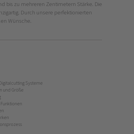
und bis zu mehreren Zentimetern Stärke. Die
zigartig. Durch unsere perfektionierten
ellen Wünsche.
igitalcutting Systeme
on und Größe
g
 Funktionen
en
ärken
ionsprozess