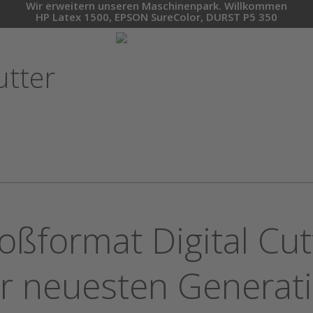
Wir erweitern unseren Maschinenpark. Willkommen
HP Latex 1500, EPSON SureColor, DURST P5 350
utter
oßformat Digital Cut
r neuesten Generat