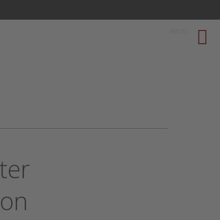
MENU
ter
ion