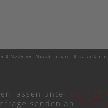
ate
Moderner Maschinenpark
Kurze Liefe
ten lassen unter
089/ 25 
Anfrage senden an
office