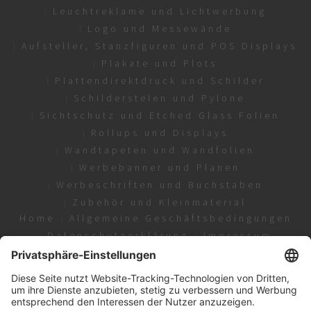
Leuchtreklame und Lichtwerbung
Logo und Messewände
Aufsteller, Stanzfiguren und POS Displays
Plakate und Plots
Plattendirektdruck und Schilder
Schilderstelen und Pylone
Sichtschutz und Etched Glass Folien
Rollups und Displays
Wandtapeten und Wandfolien
Werbebanner und Planen
Werbeschriften und Buchstaben
Zubehör und Kleinmaterial
Home
Allgemeine Geschäftsbedingungen
Datenschutzerklärung
Impressum
Copyright © 2024 brandeo group | Alle Rechte
vorbehalten. Es gelten unsere Allgemeinen
Geschäftsbedingungen.